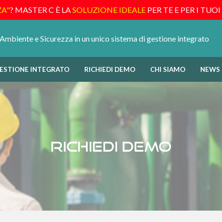
ZA"
? MASTER C È LA
SOLUZIONE IDEALE
PER TE E PER I TUOI
 Ambiente e Sicurezza in un unico sistema di gestione integrato
GESTIONE INTEGRATO
RICHIEDI DEMO
CHI SIAMO
NEWS
Richiedi Demo