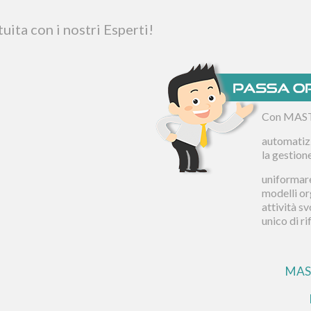
ita con i nostri Esperti!
Con MAST
automatizz
la gestion
uniformare
modelli or
attività s
unico di r
MAST