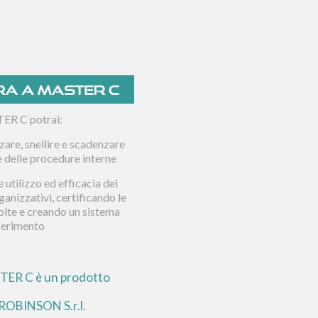
ER C potrai:
are, snellire e scadenzare
e delle procedure interne
 utilizzo ed efficacia dei
ganizzativi, certificando le
volte e creando un sistema
iferimento
ER C è un prodotto
ROBINSON S.r.l.