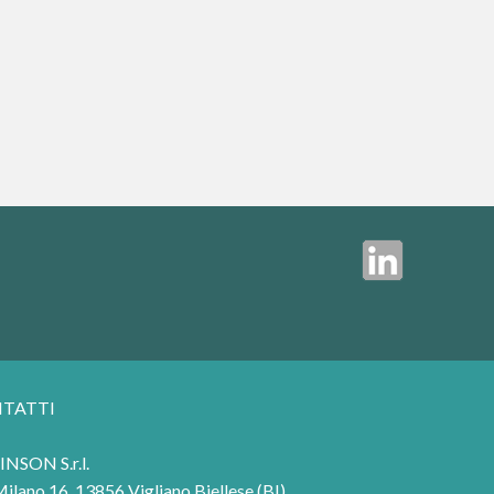
TATTI
NSON S.r.l.
Milano 16, 13856 Vigliano Biellese (BI)