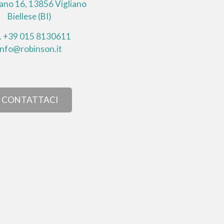
lano 16, 13856 Vigliano
Biellese (BI)
l. +39 015 8130611
info@robinson.it
CONTATTACI