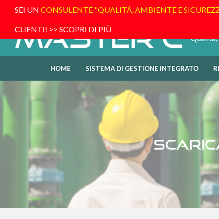
SEI UN
CONSULENTE "QUALITÀ, AMBIENTE E SICUREZ
Master C
CLIENTI!
>> SCOPRI DI PIÙ
Qualità,
HOME
SISTEMA DI GESTIONE INTEGRATO
R
Scaric