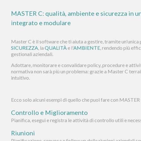
MASTER C: qualità, ambiente e sicurezza in un
integrato e modulare
Master C è il software che ti aiuta a gestire, tramite
un'unica
SICUREZZA
, la
QUALITÀ
e l'
AMBIENTE
, rendendo più effic
gestionali aziendali.
Adottare, monitorare e convalidare policy, procedure e attivit
normativa
non sarà più un problema: grazie a Master C terra
intuitivo.
Ecco solo alcuni esempi di quello che puoi fare con MASTER 
Controllo e Miglioramento
Pianifica, esegui e registra le attività di controllo utili e nec
Riunioni
Pianificazione, convoca e follow up delle riunioni aziendali 