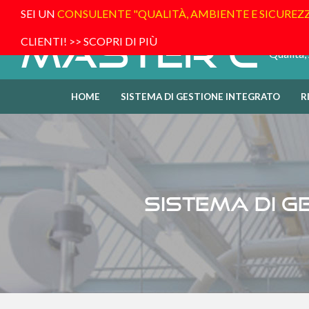
SEI UN
CONSULENTE "QUALITÀ, AMBIENTE E SICUREZ
Master C
CLIENTI!
>> SCOPRI DI PIÙ
Qualità,
HOME
SISTEMA DI GESTIONE INTEGRATO
R
Sistema di G